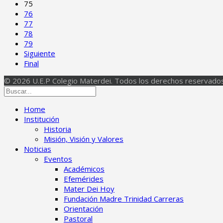
75
76
77
78
79
Siguiente
Final
© 2026 U.E.P Colegio Materdei. Todos los derechos reservados
Home
Institución
Historia
Misión, Visión y Valores
Noticias
Eventos
Académicos
Efemérides
Mater Dei Hoy
Fundación Madre Trinidad Carreras
Orientación
Pastoral