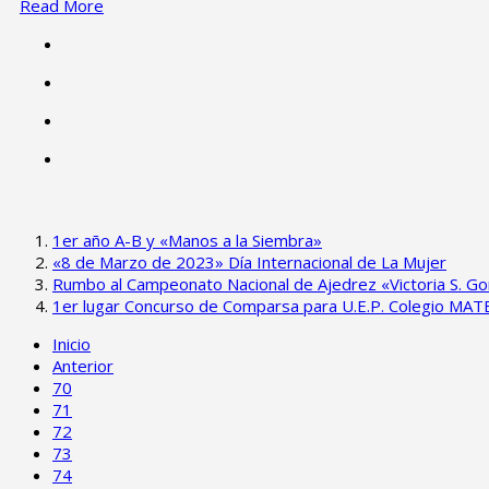
Read More
1er año A-B y «Manos a la Siembra»
«8 de Marzo de 2023» Día Internacional de La Mujer
Rumbo al Campeonato Nacional de Ajedrez «Victoria S. G
1er lugar Concurso de Comparsa para U.E.P. Colegio MAT
Inicio
Anterior
70
71
72
73
74