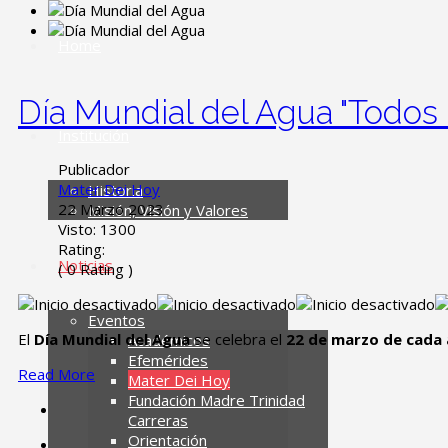
Home
Día Mundial del Agua "Todos 
Institución
Publicador
Mater Dei Hoy
Historia
22 Marzo 2023
Misión, Visión y Valores
Visto: 1300
Rating:
Noticias
( 0 Rating )
Eventos
El
Día Mundial del Agua
se celebra el
22 de marzo de cad
Académicos
Efemérides
Read More
Mater Dei Hoy
Fundación Madre Trinidad
Carreras
Orientación