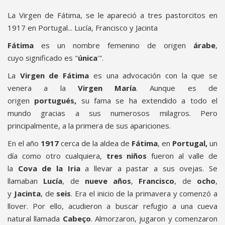
La Virgen de Fátima, se le apareció a tres pastorcitos en
1917 en Portugal... Lucía, Francisco y Jacinta
Fátima
es un nombre femenino de origen
árabe
,
cuyo significado es "
única
'".
La
Virgen de Fátima
es una advocación con la que se
venera a la
Virgen María
. Aunque es de
origen
portugués,
su fama se ha extendido a todo el
mundo gracias a sus numerosos milagros. Pero
principalmente, a la primera de sus apariciones.
En el año
1917
cerca de la aldea de
Fátima
, en
Portugal,
un
día como otro cualquiera,
tres niños
fueron al valle de
la
Cova de la Iria
a llevar a pastar a sus ovejas. Se
llamaban
Lucía
, de
nueve años
,
Francisco
, de
ocho
,
y
Jacinta
, de
seis
. Era el inicio de la primavera y comenzó a
llover. Por ello, acudieron a buscar refugio a una cueva
natural llamada
Cabeço
. Almorzaron, jugaron y comenzaron