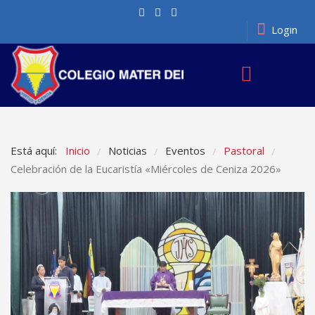
Login
Está aquí:
Inicio
Noticias
Eventos
Pastoral
/
/
/
/
Celebración de la Eucaristía «Miércoles de Ceniza 2026»