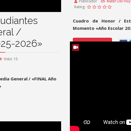
Publicador
Mater Dei Hoy
Rating:
tudiantes
Cuadro de Honor / Est
Momento «Año Escolar 20
ral /
2025-2026»
Read More
Visto: 15
edia General / «FINAL Año
»