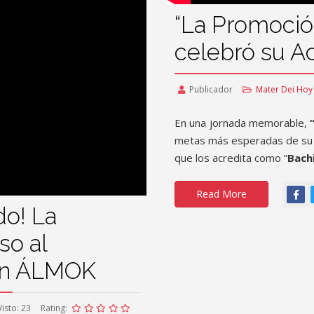
“La Promoci
celebró su A
Publicador
Mater Dei Hoy
En una jornada memorable,
metas más esperadas de su 
que los acredita como “
Bachi
Read More
do! La
so al
ión ÁLMOK
Visto: 23
Rating: