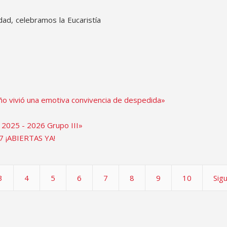
dad, celebramos la Eucaristía
Año vivió una emotiva convivencia de despedida»
 2025 - 2026 Grupo III»
7 ¡ABIERTAS YA!
3
4
5
6
7
8
9
10
Sig