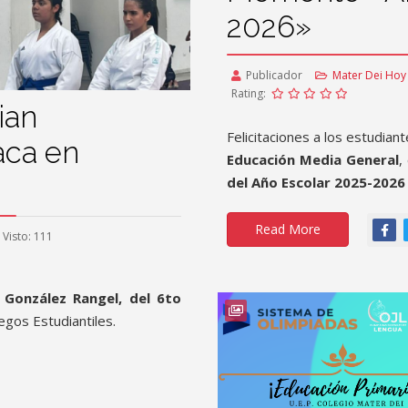
2026»
Publicador
Mater Dei Hoy
Rating:
lian
Felicitaciones a los estudia
aca en
Educación Media General
,
del Año Escolar 2025-2026
Read More
Visto: 111
n González Rangel, del 6to
egos Estudiantiles.