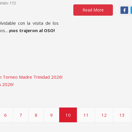
Visto: 172
Read More
idable con la visita de los
os...
¡nos trajeron al OSO!
ón Torneo Madre Trinidad 2026!
A 2026!
6
7
8
9
10
11
12
13