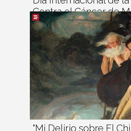
Día Internacional de l
Contra el Cáncer de 
Publicador
Mater Dei Hoy
19 Octubre 2022
Rating:
19 de Octubre
Día Internacional de la lucha
"
Co
Read More
"Mi Delirio sobre El Ch