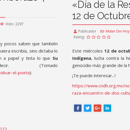
«Día de la Re
12 de Octubr
Visto: 2297
Publicador
Mater Dei Hoy
Rating:
 muy pocos saben que también
iera escribía, sino dictaba lo
Este miércoles
12 de octu
n a papel y tinta lo que
Su
Indígena
, lucha contra la 
r. (Tomado
genocidio más grande de la 
olivar-el-poeta
)
¡Te puede interesar...!
https://www.cndh.org.mx/noti
raza-encuentro-de-dos-cult
2022