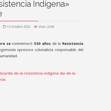
sistencia Indígena»
e
13 Octubre 2022
Visto: 2246
bre
se
conmemoró
530 años
de la
Resistencia
hegemonía opresora colonialista responsable del
humanidad.
cia/dia-de-la-resistencia-indigena-dia-de-la-
uras