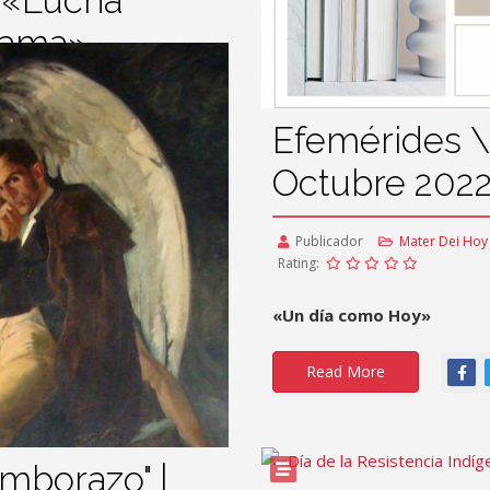
a «Lucha
Mama»
Visto: 1649
Efemérides \
Octubre 202
ntra el Cáncer de Mama"
Publicador
Mater Dei Hoy
Rating:
«Un día como Hoy»
Read More
imborazo" |