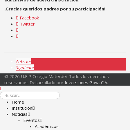
¡Gracias queridos padres por su participación!
Facebook
Twitter
Anterior
Siguiente
© 2026 U.E.P Colegio Materdei. Todos los derechos
reservados. Desarrollado por
Inversiones Gow, C.A.
Home
Institución
Noticias
Eventos
Académicos