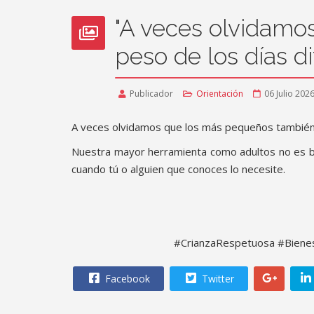
"A veces olvidamo
peso de los días difí
Publicador
Orientación
06 Julio 202
A veces olvidamos que los más pequeños también c
Nuestra mayor herramienta como adultos no es bo
cuando tú o alguien que conoces lo necesite.
#CrianzaRespetuosa #Bienest
Facebook
Twitter