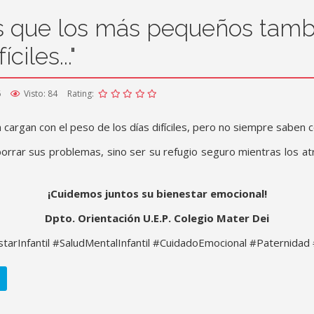
s que los más pequeños tamb
ciles..."
6
Visto: 84
Rating:
argan con el peso de los días difíciles, pero no siempre saben 
rrar sus problemas, sino ser su refugio seguro mientras los atr
¡Cuidemos juntos su bienestar emocional!
Dpto. Orientación U.E.P. Colegio Mater Dei
arInfantil #SaludMentalInfantil #CuidadoEmocional #Paternida