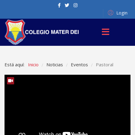
Login
Está aquí:
Inicio
Noticias
Eventos
Pastoral
/
/
/