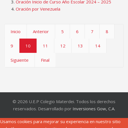
Oración Inicio de Curso Año Escolar 2024 – 2025
Oración por Venezuela
Inicio
Anterior
5
6
7
8
9
10
11
12
13
14
Siguiente
Final
© 2026 U.E.P Colegio Materdei. Todos los derechos
reservados. Desarrollado por
Inversiones Gow, C.A.
Usamos cookies para mejorar su experiencia en nuestro sitio